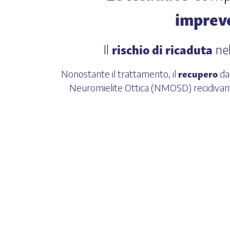
impreve
rischio di ricaduta
Il
nel
recupero
Nonostante il trattamento, il
da
Neuromielite Ottica (NMOSD) recidivante