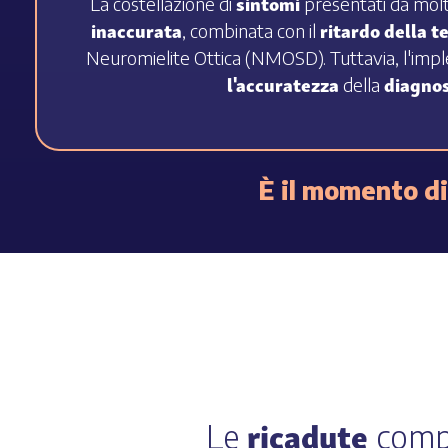
sintomi
La costellazione di
presentati da molti
inaccurata
ritardo della t
, combinata con il
Neuromielite Ottica (NMOSD). Tuttavia, l'impl
l'accuratezza
diagnos
della
È il momento di
ricadute
Le
comp