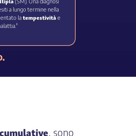
ltipla
(SM). Una diagnosi
esiti a lungo termine nella
tempestività
mentato la
e
alattia.
8
D.
 cumulative
, sono