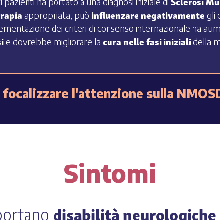
Sclerosi Mu
 pazienti ha portato a una diagnosi iniziale di
erapia
influenzare negativamente
appropriata, può
gli 
ementazione dei criteri di consenso internazionale ha au
i
cura nelle fasi iniziali
e dovrebbe migliorare la
della m
 focalizzare l'attenzione sulla NMOS
Sintomi
disabilità neurologiche
ortano