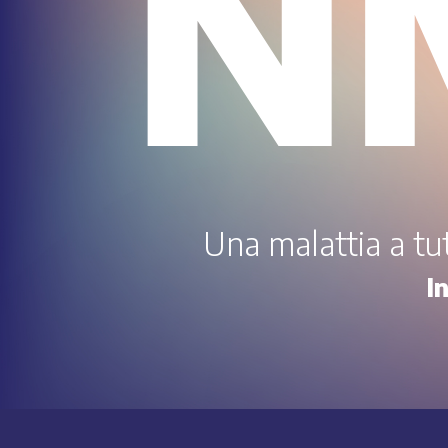
N
Una malattia a tutt
I