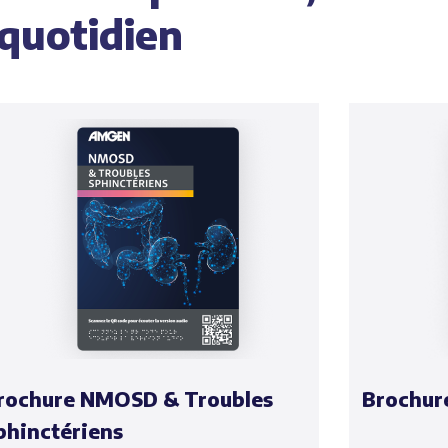
quotidien
rochure NMOSD & Troubles
Brochur
phinctériens