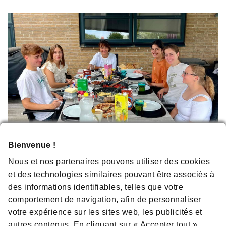
Bienvenue !
Mes conseils pour rester positif
Nous et nos partenaires pouvons utiliser des cookies
Apprenez à être indulgent envers vous-même.
et des technologies similaires pouvant être associés à
Prenez soin de vous - j'ai été obligée de ralentir le
des informations identifiables, telles que votre
rythme et j'en suis reconnaissante.
comportement de navigation, afin de personnaliser
Souvenez-vous des bons moments - même dans les
votre expérience sur les sites web, les publicités et
périodes les plus sombres, je me rappelle que rien ne
autres contenus. En cliquant sur « Accepter tout »,